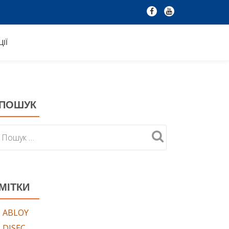
fa-
fa-
facebook
youtube
ІЇ
ПОШУК
МІТКИ
ABLOY
DISEC