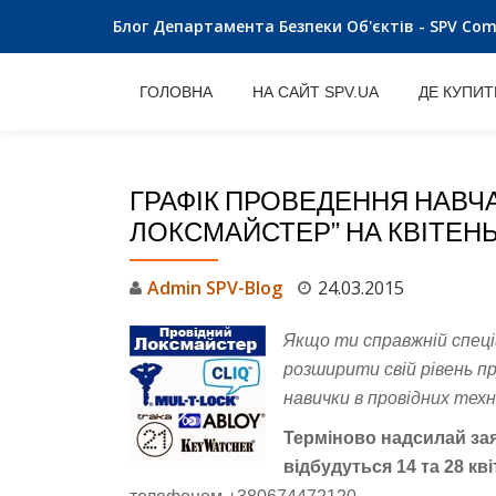
Блог Департамента Безпеки Об'єктів - SPV Co
Skip
to
ГОЛОВНА
НА САЙТ SPV.UA
ДЕ КУПИТ
content
ГРАФІК ПРОВЕДЕННЯ НАВЧ
ЛОКСМАЙСТЕР” НА КВІТЕН
Admin SPV-Blog
24.03.2015
Якщо ти справжній
спеці
розширити свій рівень п
навички в провідних тех
Терміново надсилай зая
відбудуться
14 та 28 кв