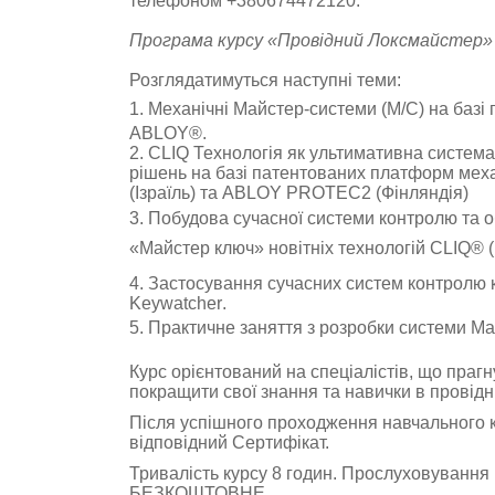
телефоном +380674472120.
Програма курсу «
Провідний Локсмайстер
»
Розглядатимуться наступні теми:
1.
Механічні Майстер-системи (M/C) на базі 
ABLOY®.
2.
CLIQ
Технологія
як ультимативна система
рішень на базі патентованих платформ механ
(Ізраїль) та ABLOY PROTEC2 (Фінляндія)
3.
Побудова сучасної системи контролю та о
«Майстер ключ» новітніх технологій
CLIQ® (
4. З
астосування сучасних систем контролю 
Keywatcher
.
5. Практичне заняття з розробки системи М
Курс орієнтований на спеціалістів, що праг
покращити свої знання та навички в провідн
Після успішного проходження навчального 
відповідний Сертифікат.
Тривалість курсу 8 годин. Прослуховування
БЕЗКОШТОВНЕ.