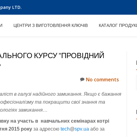
mpany LTD.
И
ЦЕНТРИ З ВИГОТОВЛЕННЯ КЛЮЧІВ
КАТАЛОГ ПРОДУКЦ
АЛЬНОГО КУРСУ “ПРОВІДНИЙ
Ь
No comments
аліст в галузі надійного замикання. Якщо є бажання
рофесіоналізму та покращити свої знання та
нологіях замикання…
вку на участь в навчальних семінарах котрі
ітня 2015 року
за адресою
tech
@
spv
.
ua
або за