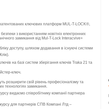
п
атентованих ключових платформ MUL-T-LOCK®,
 безпеки з використанням новітніх електронних
ічного замикання від Mul-T-Lock Interacvive+
бліку доступу, шляхом додавання в існуючі системи
Клік)
.
ключів
на базі систем зберігання ключів
Traka 21 та
айстер-ключ.
нуть розширити свій рівень професіоналізму та
их технологіях замикання.
курсу
видаємо співробітнику компанії партнера
 курсу для партнерів
СПВ Компан
і Лтд –