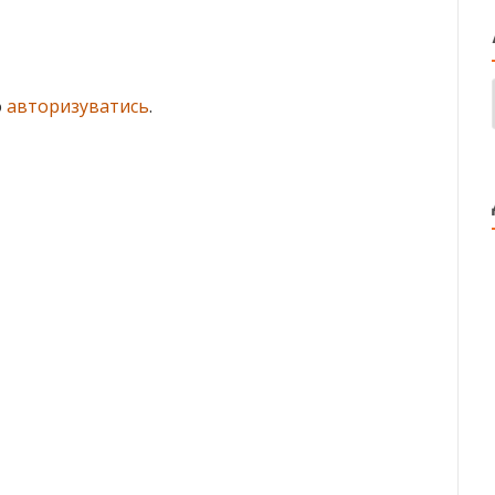
о
авторизуватись
.