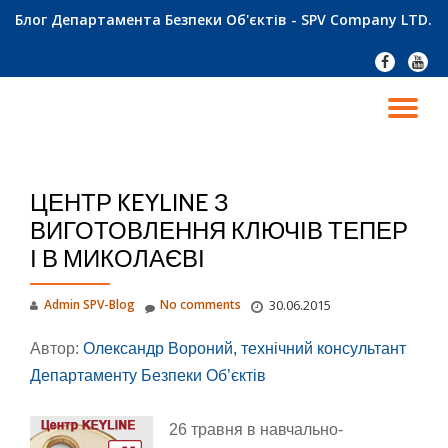
Блог Департамента Безпеки Об'єктів - SPV Company LTD.
Skip
fa-
fa-
to
facebook
youtu
content
TO
NA
ЦЕНТР KEYLINE З
ВИГОТОВЛЕННЯ КЛЮЧІВ ТЕПЕР
І В МИКОЛАЄВІ
Admin SPV-Blog
No comments
30.06.2015
Автор:
Олександр Вороний, технічний консультант
Департаменту Безпеки Об’єктів
26
травня в навчально-