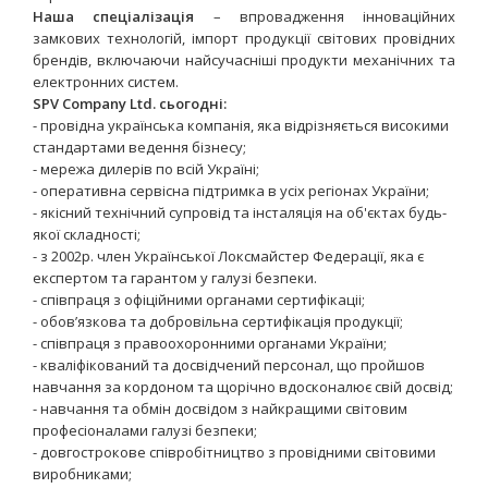
Наша спеціалізація
– впровадження інноваційних
замкових технологій, імпорт продукції світових провідних
брендів, включаючи найсучасніші продукти механічних та
електронних систем.
SPV Company Ltd. сьогодні:
- провідна українська компанія, яка відрізняється високими
стандартами ведення бізнесу;
- мережа дилерів по всій Україні;
- оперативна сервісна підтримка в усіх регіонах України;
- якісний технічний супровід та інсталяція на об'єктах будь-
якої складності;
- з 2002р. член Української Локсмайстер Федерації, яка є
експертом та гарантом у галузі безпеки.
- співпраця з офіційними органами сертифікаціі;
- обов’язкова та добровільна сертифікація продукції;
- співпраця з правоохоронними органами України;
- кваліфікований та досвідчений персонал, що пройшов
навчання за кордоном та щорічно вдосконалює свій досвід;
- навчання та обмін досвідом з найкращими світовим
професіоналами галузі безпеки;
- довгострокове співробітництво з провідними світовими
виробниками;