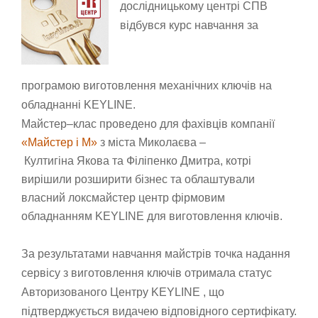
дослідницькому центрі СПВ
відбувся курс
навчання
за
програмою
виготовленн
я
механ
ічних ключів на
обладнанні
KEYLINE
.
Майстер
–
клас проведено для фахівців
компан
ії
«Майстер і М
»
з міста Миколаєва –
Култигіна
Якова
та
Філіпенко Дмитра
,
котрі
вирішили розширити бізнес та облаштували
власний локсмайстер центр фірмовим
обладнанням
KEYLINE
для виготовлення ключів.
За результатами навчання майстрів точка надання
сервісу
з виготовлення ключів
отримала статус
Авторизованого Центру KEYLINE , що
підтверджується видачею відповідного сертифікату.