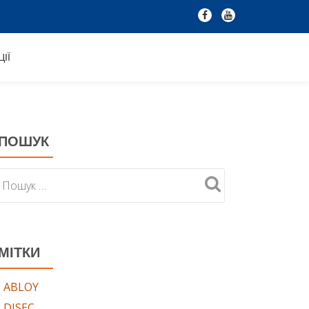
fa-
fa-
facebook
youtube
ІЇ
ПОШУК
МІТКИ
ABLOY
DISEC