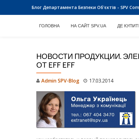
Блог Департамента Безпеки Об'єктів - SPV Co
Skip
to
ГОЛОВНА
НА САЙТ SPV.UA
ДЕ КУПИТ
content
НОВОСТИ ПРОДУКЦИИ. ЭЛ
ОТ EFF EFF
Admin SPV-Blog
17.03.2014