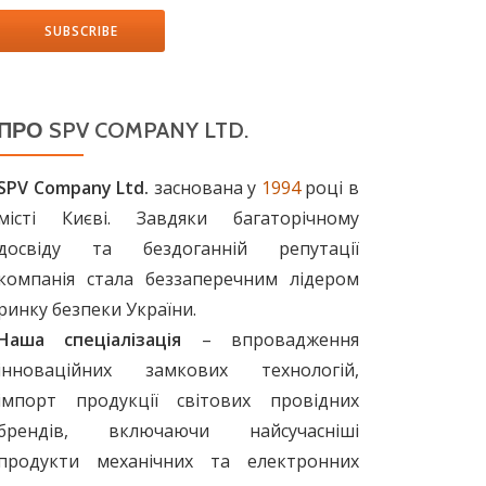
ПРО SPV COMPANY LTD.
SPV Company Ltd.
заснована у
1994
році в
місті Києві. Завдяки багаторічному
досвіду та бездоганній репутації
компанія стала беззаперечним лідером
ринку безпеки України.
Наша спеціалізація
– впровадження
інноваційних замкових технологій,
імпорт продукції світових провідних
брендів, включаючи найсучасніші
продукти механічних та електронних