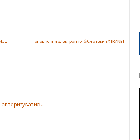
MUL-
Поповнення електронної бібліотеки EXTRANET
о
авторизуватись
.