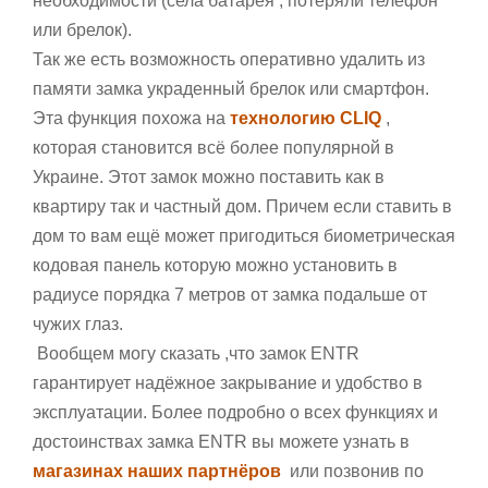
необходимости (села батарея , потеряли телефон
или брелок).
Так же есть возможность оперативно удалить из
памяти замка украденный брелок или смартфон.
Эта функция похожа на
технологию СLIQ
,
которая становится всё более популярной в
Украине. Этот замок можно поставить как в
квартиру так и частный дом. Причем если ставить в
дом то вам ещё может пригодиться биометрическая
кодовая панель которую можно установить в
радиусе порядка 7 метров от замка подальше от
чужих глаз.
Вообщем могу сказать ,что замок
ENTR
гарантирует надёжное закрывание и удобство в
эксплуатации. Более подробно о всех функциях и
достоинствах замка
ENTR вы можете узнать в
магазинах наших партнёров
или позвонив по