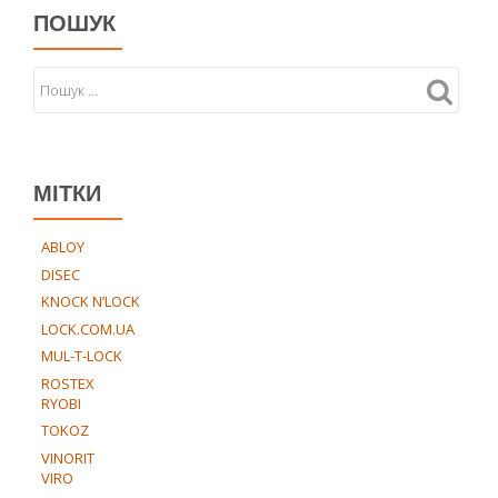
ПОШУК
МІТКИ
ABLOY
DISEC
KNOCK N’LOCK
LOCK.COM.UA
MUL-T-LOCK
ROSTEX
RYOBI
TOKOZ
VINORIT
VIRO