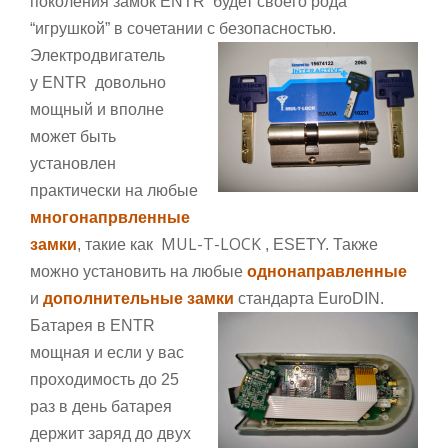
поколения замок
ENTR
будет своего рода
“игрушкой” в сочетании с безопасностью.
Электродвигатель
у
ENTR
довольно
мощный и вполне
может быть
установлен
практически на любые
многонапрвленные
MUL-T-LOCK
замки
, такие как
, ESETY. Также
можно установить на любые
однонаправленные
и
дополнительные замки
стандарта EuroDIN.
Батарея в
ENTR
мощная и если у вас
проходимость до 25
раз в день батарея
держит заряд до двух