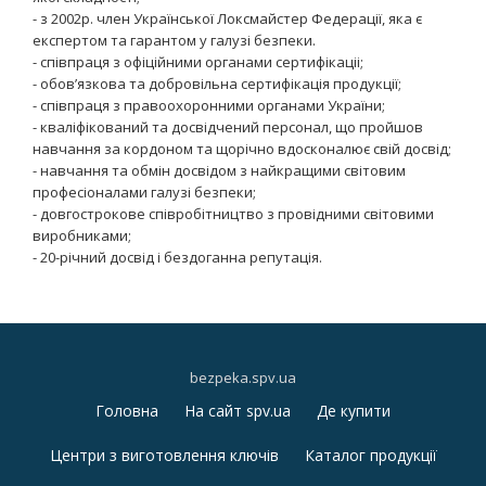
- з 2002р. член Української Локсмайстер Федерації, яка є
експертом та гарантом у галузі безпеки.
- співпраця з офіційними органами сертифікаціі;
- обов’язкова та добровільна сертифікація продукції;
- співпраця з правоохоронними органами України;
- кваліфікований та досвідчений персонал, що пройшов
навчання за кордоном та щорічно вдосконалює свій досвід;
- навчання та обмін досвідом з найкращими світовим
професіоналами галузі безпеки;
- довгострокове співробітництво з провідними світовими
виробниками;
- 20-річний досвід і бездоганна репутація.
bezpeka.spv.ua
Головна
На сайт spv.ua
Де купити
S
Центри з виготовлення ключів
Каталог продукції
e