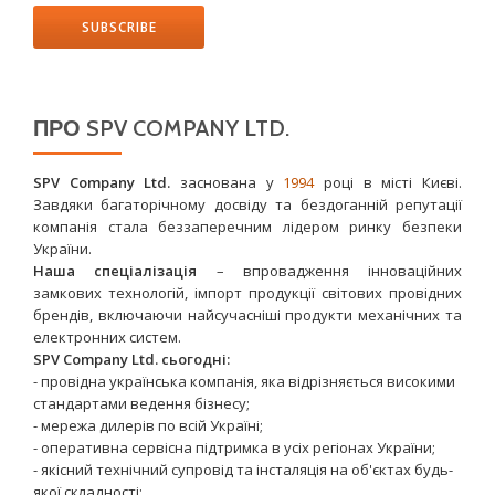
ПРО SPV COMPANY LTD.
SPV Company Ltd.
заснована у
1994
році в місті Києві.
Завдяки багаторічному досвіду та бездоганній репутації
компанія стала беззаперечним лідером ринку безпеки
України.
Наша спеціалізація
– впровадження інноваційних
замкових технологій, імпорт продукції світових провідних
брендів, включаючи найсучасніші продукти механічних та
електронних систем.
SPV Company Ltd. сьогодні:
- провідна українська компанія, яка відрізняється високими
стандартами ведення бізнесу;
- мережа дилерів по всій Україні;
- оперативна сервісна підтримка в усіх регіонах України;
- якісний технічний супровід та інсталяція на об'єктах будь-
якої складності;