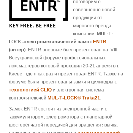
поговорим о
совершенно новой
продукции от
мирового бренда
MUL-T-
компании
LOCK
-электромеханический замок
ENTR
(энтер)
.
ENTR впервые
был презентован на
VIII
Всеукраинской форуме профессиональных
локсмастеров который проходил 20-21 апреля в г.
Киеве , где я как раз и презентовал
ENTR
.
Также на
форуме были презентованы замки и цилиндры с
технологией CLIQ
и электронная система
контроля ключей
MUL‑T‑LOCK® Traka21
.
Замок
ENTR состоит из электронной части с
аккумулятором, электромотора с планетарной
шестерёнчатой передачей для вращения язычка
цилиндра ну и сам цилиндр на
патентированной