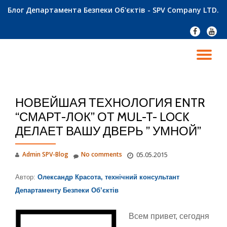
Блог Департамента Безпеки Об'єктів - SPV Company LTD.
Skip
fa-
fa-
to
facebook
youtu
content
TO
NA
НОВЕЙШАЯ ТЕХНОЛОГИЯ ENTR
“СМАРТ-ЛОК” ОТ MUL-T- LOCK
ДЕЛАЕТ ВАШУ ДВЕРЬ ” УМНОЙ”
Admin SPV-Blog
No comments
05.05.2015
Автор:
Олександр Красота, технічний консультант
Департаменту Безпеки Об’єктів
Всем привет, сегодня