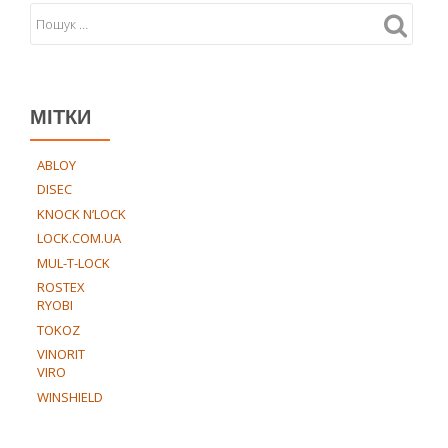
МІТКИ
ABLOY
DISEC
KNOCK N’LOCK
LOCK.COM.UA
MUL-T-LOCK
ROSTEX
RYOBI
TOKOZ
VINORIT
VIRO
WINSHIELD