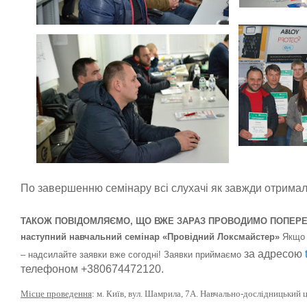
По завершенню семінару всі слухачі як завжди отримал
ТАКОЖ ПОВІДОМЛЯЄМО, ЩО ВЖЕ ЗАРАЗ ПРОВОДИМО ПОПЕРЕ
наступний
навчальний семінар «Провідний Локсмайстер»
Якщо 
за адресою
– надсилайте з
аявки вже согодні! Заявки приймаємо
телефоном +380674472120.
Місце проведення
:
м. Київ, вул. Шамрила, 7А. Навчально-дослідницький 