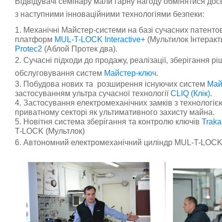
Відвідувачі семінару мали гарну нагоду обмінятися до
з наступними інноваційними технологіями безпеки:
1.
Механічні Майстер-системи на базі сучасних п
атенто
платформ
MUL-T-LOCK Interactive+
(Мультилок Інтеракт
Protec2
(Аблой Протек два).
2. Сучасні підходи до продажу, реалізації, зберігання 
обслуговування систем
Майстер-ключ
.
3. Побудова нових
та
р
озширення існуючих
систем
Май
застосуванням ультра сучасної технології
CLIQ (Клік)
.
4. Застосування електромеханічних замків з технологі
приватному секторі як ультимативного захисту майна.
5. Новітня система зберігання та контролю ключів
Traka
T-LOCK (Мультлок)
6. Автономний е
лектромеханічний циліндр
MUL-T-LOC