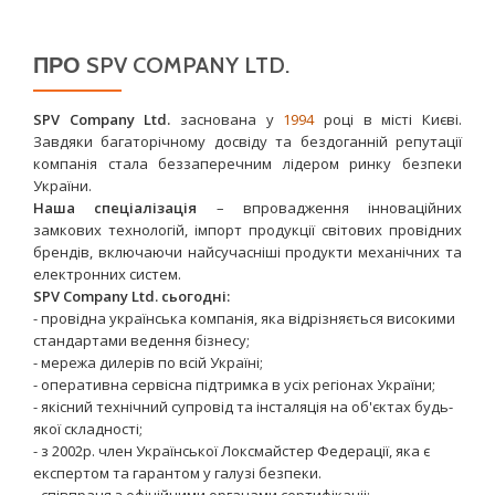
ПРО SPV COMPANY LTD.
SPV Company Ltd.
заснована у
1994
році в місті Києві.
Завдяки багаторічному досвіду та бездоганній репутації
компанія стала беззаперечним лідером ринку безпеки
України.
Наша спеціалізація
– впровадження інноваційних
замкових технологій, імпорт продукції світових провідних
брендів, включаючи найсучасніші продукти механічних та
електронних систем.
SPV Company Ltd. сьогодні:
- провідна українська компанія, яка відрізняється високими
стандартами ведення бізнесу;
- мережа дилерів по всій Україні;
- оперативна сервісна підтримка в усіх регіонах України;
- якісний технічний супровід та інсталяція на об'єктах будь-
якої складності;
- з 2002р. член Української Локсмайстер Федерації, яка є
експертом та гарантом у галузі безпеки.
- співпраця з офіційними органами сертифікаціі;