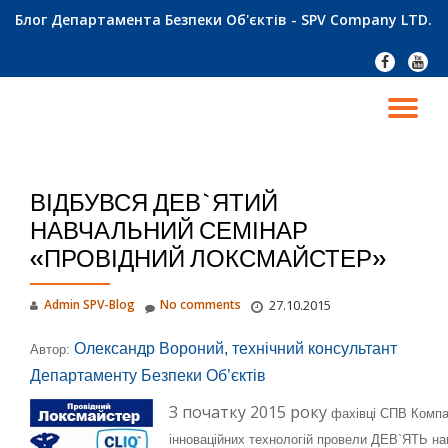
Блог Департамента Безпеки Об'єктів - SPV Company LTD.
Skip
fa-
fa-
to
facebook
youtu
content
TO
NA
ВІДБУВСЯ ДЕВ`ЯТИЙ
НАВЧАЛЬНИЙ СЕМІНАР
«ПРОВІДНИЙ ЛОКСМАЙСТЕР»
Admin SPV-Blog
No comments
27.10.2015
Олександр Вороний, технічний консультант
Автор:
Департаменту Безпеки Об’єктів
З початку 2015 року
фахівці
СПВ Компа
інноваційних технологій провели ДЕВ`ЯТЬ на