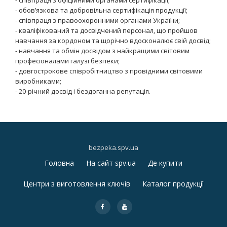
- обов’язкова та добровільна сертифікація продукції;
- співпраця з правоохоронними органами України;
- кваліфікований та досвідчений персонал, що пройшов
навчання за кордоном та щорічно вдосконалює свій досвід;
- навчання та обмін досвідом з найкращими світовим
професіоналами галузі безпеки;
- довгострокове співробітництво з провідними світовими
виробниками;
- 20-річний досвід і бездоганна репутація.
bezpeka.spv.ua
Головна
На сайт spv.ua
Де купити
S
Центри з виготовлення ключів
Каталог продукції
e
fa-
fa-
c
facebook
youtube