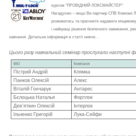
курсом “ПРОВІДНИЙ ЛОКСМАЙСТЕР”.
Нагадуємо – якщо Ви партнер СПВ Компані Л
розвиватись та
прагннете надавати кінцевом
і
найкращі рішення безпечного замикання, реє
навчання. Детальна інформація в статті нижче…
Цього разу навчальний семінар прослухали наступні фіх
ФІО
Компанія
Пістрий Андрій
Клямка
Панков Олексій
Алекс
Віталій Гончарук
Антарес
Бєлоцька Наталья
Фортлок
Дев’яткин Олексій
Інтерлок
Ільченко Григорій
Лука-Сейфи